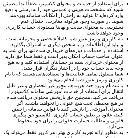
برای استفاده از خدمات و محتوای کلاسینو، لطفاً ابتدا مطمئن
شوید که مشخصات هویتی و عمومی خود را به‌درستی و دقیق
وارد کرده‌اید تا بتوانید به راحتی از امکانات سامانه بهره‌مند
شوید. در صورت وجود هرگونه مغایرت، احتمال عدم
دسترسی به محتوای سایت و نهایتا مسدودی حساب کاربری
وجود خواهد داشت.
نام کاربری و رمز عبور شما کاملاً شخصی و محرمانه است،
و نباید این اطلاعات را با شخص دیگری به اشتراک بگذارید.
استفاده از خدمات و دوره‌های خریداری شده تنها برای شما به
عنوان صاحب حساب امکان پذیر است و فقط شما حق دارید
از محتوای خریداری شده در حسابتان استفاده کنید و به هیچ
وجه نباید حساب خود را در اختیار دیگران قرار دهید.
شما مسئول تمامی فعالیت‌ها و استفاده‌هایی هستید که با نام
کاربری و رمز عبور شما انجام می‌شود.
با ثبت‌نام و پرداخت هزینه‌ها، مجوز غیر انحصاری و غیر قابل
انتقال برای استفاده از خدمات آموزشی سامانه کلاسینو را
دریافت می‌کنید. همچنین حق بازپخش محتوای دریافت شده
در هیچ محیطی تحت هیچ عنوانی را نخواهید داشت. اگر
محتوای آموزشی را بازنشر کنید یا قوانین سامانه را نقض
کنید، علاوه بر تعلیق حساب کاربری، کلاسینو حق پیگیری
قانونی و مطالبه خسارت حقوقی را برای خود محفوظ
می‌دارد.
به منظور ارائه تجربه کاربری بهتر، هر کاربر فقط می‌تواند یک