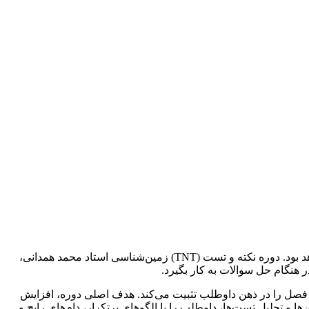
درس زمین‌شناسی ترکیبی از مفاهیم تئوری، نمودارها و جزئیات ریزی است که بدون تمرین تستی هدفمند، مرور آن‌ها زمان‌بر و پراکنده خواهد بود. دوره نکته و تست (TNT) زمین‌شناسی استاد محمد همدانی،
هنگام حل سوالات به کار بگیرد.
 فصل را در ذهن داوطلب تثبیت می‌کند. هدف اصلی دوره، افزایش
تحلیل تست‌ها، داوطلب را با الگوهای پرتکرار، دام‌های رایج و