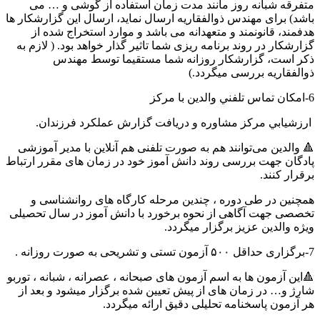
متفرقه شبانه روز مانند مدت زمان استفاده از گوشی و … می
باشد) برای مهندس ذوالفقاریه ارسال نماید، ارسال این گزارشکار ها
هدفمند، قانونمند و متعهدانه می باشد و موارد استخراج شده از
گزارشکار در روند برنامه ریزی شما تاثیر گذار خواهد بود. ( لازم به
ذکر است، گزارشکار روزانه شما مستقیما توسط مهندس
ذوالفقاریه بررسی میگردد.)
6-امكان تماس تلفني والدين با مرکز
ارزشيابي مركز مشاوره و دریافت گزارش عملکرد فرزندان.
🔺 والدین می‌توانند هم به صورت تلفنی هم آنلاین با مدیر آموزشی
پادگان جهت بررسی روند دانش آموز خود در زمان های مقرر ارتباط
برقرار کنند.
همچنین در طی دوره ، چندین مرحله کارگاه های روانشناسی و
تخصصی جهت آگاهی از نحوه برخورد با دانش آموز در سال تحصیلی
ویژه والدین عزیز برگزار میگردد.
7-برگزاری حداقل ۵۰۰ آزمون تستی و تشریحی به صورت روزانه .
🔺این آزمون ها به اسم آزمون های صبحانه ، عصرانه ، شبانه ، توربو
شارژ و… در زمان های از پیش تعیین شده برگزار میشود و بعد از
هر آزمون پاسخنامه تحلیلی دقیق ارائه میگردد.