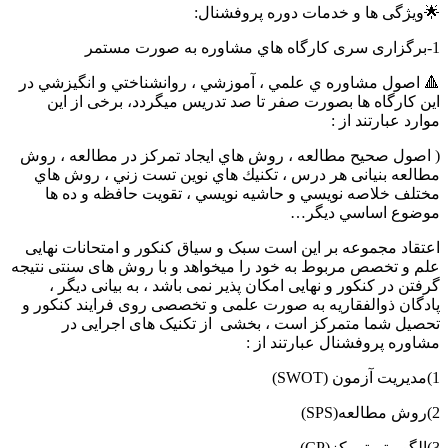
🌟ویژگی ها و خدمات دوره پروفشنال:
1-برگزاری سری كارگاه هاي مشاوره به صورت مستمر
🔺 اصول مشاوره ي علمي ، آموزشي ، روانشناختي و انگيزشي در
اين كارگاه ها بصورت صفر تا صد تدريس ميگردد، برخی از این
موارد عبارتند از :
( اصول صحيح مطالعه ، روش هاي ایجاد تمرکز در مطالعه ، روش
مطالعه بنیانی هر درس ، تكنيك هاي نوين تست زني ، روش هاي
مختلف خلاصه نويسي و حاشيه نويسي ، تقويت حافظه و ده ها
موضوع اساسي ديگر…
اعتقاد مجموعه بر این است سبک و سیاق کنکور و امتحانات نهایی
علم و تخصص مربوط به خود را میخواهد و با روش های سنتی نتیجه
گرفتن در کنکور و نهایی امکان پذیر نمی باشد ، به بیانی دیگر ،
پادگان ذوالفقاریه به صورت علمی و تخصصی روی فرایند کنکور و
تحصیل شما متمرکز است ، بخشی از تکنیک های اجرایی در
مشاوره پروفشنال عبارتند از :
1)مدیریت آزمون (SWOT)
2)روش مطالعه(SPS)
3)الگوریتم تمرکز(CP)