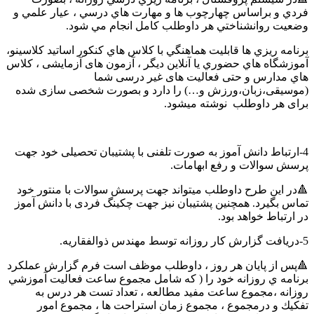
فردي و براساس چهارچوب ها و مهارت هاي درسي ، عيار علمي و
وضعيت روانشناختي هر داوطلب کامل انجام مي شود.
برنامه ريزي ها قابليت هماهنگي با كلاس هاي كنكور اساتيد كلاسينو،
آموزشگاه هاي حضوري یا آنلاین دیگر ، آزمون های آزمایشی ، كلاس
هاي مدارس و حتی فعالیت های غیر درسی شما
(موسیقی،زبان،ورزش و…) را دارد و بصورت شخصی سازی شده
برای هر داوطلب نوشته میشود.
4-ارتباط دانش آموز به صورت تلفنی با پشتیبان تحصیلی خود جهت
پرسش سوالات و رفع ابهامات.
🔺در این طرح داوطلب میتواند جهت پرسش سوالات با منتور خود
تماس بگیرد. همچنین پشتیبان نیز جهت چکینگ فردی با دانش آموز
در ارتباط خواهد بود.
5-دريافت گزارش كار روزانه توسط مهندس ذوالفقاریه.
🔺پس از پايان هر روز ، داوطلب موظف است فرم گزارش عملكرد
برنامه ي روزانه خود را ( که شامل مجموع ساعت فعاليت آموزشي
روزانه ،مجموع ساعت مفيد مطالعه ، تعداد تست هر درس به
تفكيك و درمجموع ، مجموع زمان استراحت ها ، مجموع امور