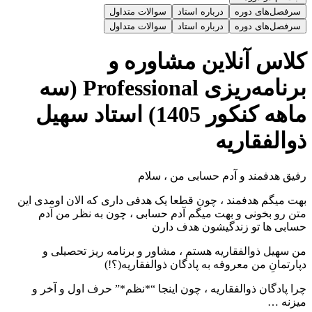
سرفصل‌های دوره
درباره استاد
سوالات متداول
سرفصل‌های دوره
درباره استاد
سوالات متداول
کلاس آنلاین مشاوره و
برنامه‌ریزی Professional (سه
ماهه کنکور 1405) استاد سهیل
ذوالفقاریه
رفیق هدفمند و آدم حسابی من ، سلام
بهت میگم هدفمند ، چون قطعا یک هدفی داری که الان اومدی این
متن رو بخونی و‌ بهت میگم آدم حسابی ، چون به نظر من آدم
حسابی ها تو زندگیشون هدف دارن
من سهیل ذوالفقاریه هستم ، مشاور و برنامه ریز تحصیلی و
دپارتمانِ من معروفه به پادگان ذوالفقاریه(؟!)
چرا پادگان ذوالفقاریه ، چون اینجا “*نظم*” حرف اول ‌و آخر و
میزنه …