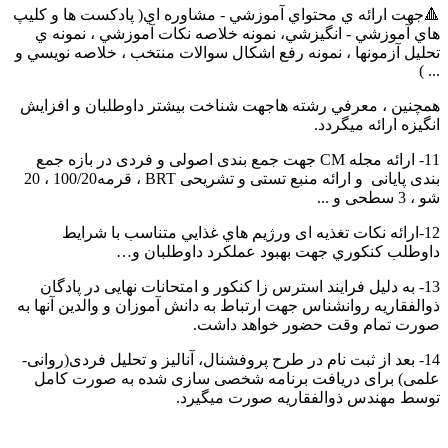
🔺جهت ارائه ي محتواي آموزشي - مشاوره اي( پادكست ها و كليپ
هاي آموزشي - انگيزشي، نمونه خلاصه نكات آموزشي ، نمونه ي
تحليل آزمونها ، نمونه رفع اشکال سوالات منتخب ، خلاصه نويسي و
... )
همچنین ، معرفي رشته هاجهت شناخت بيشتر داوطلبان و افزايش
انگيزه ارائه ميگردد.
11- ارائه مجله CM جهت جمع بندی اصولی و فردی در بازه جمع
بندی پایانی و ارائه منبع تستی و تشریحی BRT ، قرمه100/20 ، 20
شو ، 3 سطحی و ...
12-ارائه نكات تغذيه ای ورژيم هاي غذايي متناسب با شرايط
داوطلب كنكوري جهت بهبود عملكرد داوطلبان و…
13- به دلیل فرایند استرس زا کنکور و امتحانات نهایی در پادگان
ذوالفقاریه روانشناس جهت ارتباط به دانش آموزان و والدین آنها به
صورت تمام وقت حضور خواهد داشت.
14- بعد از ثبت نام در طرح پروفشنال، آنالیز و تحلیل فردی(روانی-
علمی) برای دریافت برنامه شخصی سازی شده به صورت کامل
توسط مهندس ذوالفقاریه صورت میگیرد.