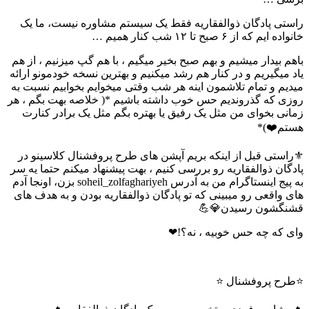
راستی پادگان ذوالفقاریه فقط یک سیستم مشاوره نیست، ما یک
خانواده ایم که از ۶ صبح تا ۱۲ شب کنار همیم …
باهم بیدار میشیم و بهم صبح بخیر میگیم ، با هم گپ میزنیم ، از هم
یاد میگیریم و در کنار هم رشد میکنیم و بهترین نسخه خودمونو ارائه
میدیم و تمام تلاشمون اینه هر شب وقتی میخوایم بخوابیم نسبت به
روزی که گذروندیم حس خوب داشته باشیم *( خلاصه بهت بگم ، هر
زمانی بخوای من مثل یک رفیق یا بهتره بگم مثل یک برادر کنارت
هستم❤️)*
⚜️راستی قبل از اینکه بریم آپشن های طرح پروفشنال کلاسینو در
پادگان ذوالفقاریه رو بررسی کنیم ، بهت پیشنهاد میکنم حتما یه سر
به پیج اینستاگرام من به آدرس soheil_zolfaghariyeh بزن، اونجا آدم
های واقعی رو میبینی که تو پادگان ذوالفقاریه بودن و به هدف های
قشنگشون رسیدن💎💪
وای که چه حس خوبیه ، نه؟!❤
⭐️طرح پروفشنال ⭐️