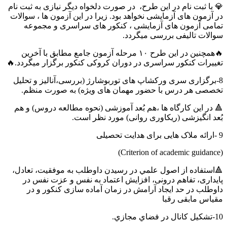
💎 با ثبت نام در این طرح، در صورت دلخواه دیگر نیازی به ثبت نام
در آزمون های آزمایشی نخواهد بود. زیرا در این آزمون ها ، سوالات
تمامی آزمون های آزمایشی ، کنکور های سراسری و مجموعه
سوالات تالیفی بررسی میگردد.
🔥همچنین در این طرح ۱۰ مرحله آزمون جامع مطابق با آخرین
تغییرات کنکور سراسری در دوران کروکی کنکور برگزار میگردد.🔥
8-برگزاری سری ورکشاپ های توربوشارژ (بررسی،آنالیز و تحلیل
تخصصی هر درس با حضور مهمان های ویژه) به صورت منظم.
🔺 در این کارگاه ها ،هم بُعد آموزشی (نحوه مطالعه دروس) و هم
بُعد انگیزشی (ریکاوری روانی) مورد نظر است.
9 -ارائه ملاک هایی برای هدایت تحصیلی
(Criterion of academic guidance)
🔺استفاده از اصول علمي در رسیدن داوطلب به موفقیت، تعادل،
پایداری، تفاهم درونی، افزایش اعتماد به نفس و عزت نفس در
داوطلب در حد ایجاد آرامش در زمان آماده سازی کنکور و در
مقیاس مابقی رقبا
10-تشكيل كانال در فضاي مجازي.