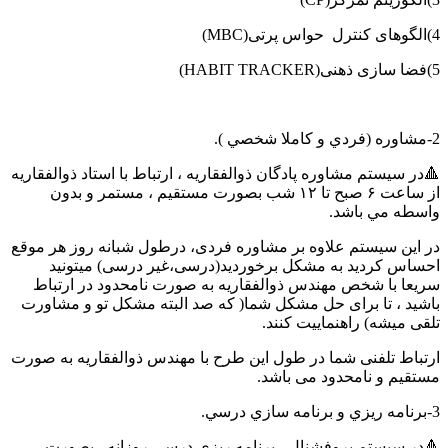
4)الگوهای کنترل حواس پرتی(MBC)
5)فضا سازی ذهنی(HABIT TRACKER)
2-مشاوره (فردي و كاملا شخصي ).
🔺در سيستم مشاوره پادگان ذوالفقاریه ، ارتباط با استاد ذوالفقاریه
از ساعت ۶ صبح تا ۱۲ شب بصورت مستقيم ، مستمر و بدون
واسطه مي باشد.
در اين سيستم علاوه بر مشاوره فردی، درطول شبانه روز هر موقع
احساس کردید به مشکل برخوردید(درسی،غیر درسی) میتونید
سریعا با شخص مهندس ذوالفقاریه به صورت نامحدود در ارتباط
باشید ، تا برای حل مشکل شما( که صد البته مشکل تو و مشاورت
تلقی میشه) راهنماییت کنند.
ارتباط تلفنی شما در طول این طرح با مهندس ذوالفقاریه به صورت
مستقیم و نامحدود می باشد.
3-برنامه ريزي و برنامه سازي درسي.
🔺در سيستم پروفشنال ، برنامه ريزي درسي روزانه ، بصورت