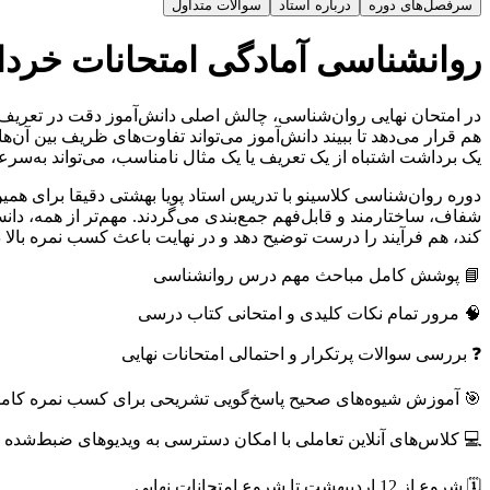
سوالات متداول
درباره استاد
سرفصل‌های دوره
ادگی امتحانات خرداد یازدهم 1405 استاد پویا بهشتی
ه مثال‌های واقعی است. طراح سوال معمولا چند مفهوم مشابه را کنار
که دانش‌آموز بتواند پاسخ را مرحله‌به‌مرحله و با استدلال علمی بنویسد.
ای امتحان نهایی یازدهم، همین جزئیات ریز اهمیت زیادی پیدا می‌کنند.
ار امتحانات نهایی بررسی می‌شوند و مفاهیم اصلی هر فصل به صورت
اندارد، دقیق و پرامتیاز بنویسند؛ پاسخی که هم تعریف را صحیح ارائه
 دهد و در نهایت باعث کسب نمره بالا در امتحانات نهایی یازدهم شود.
📘 پوشش کامل مباحث مهم درس‌ روانشناسی
🧠 مرور تمام نکات کلیدی و امتحانی کتاب درسی
❓ بررسی سوالات پرتکرار و احتمالی امتحانات نهایی
 آموزش شیوه‌های صحیح پاسخ‌گویی تشریحی برای کسب نمره کامل
💻 کلاس‌های آنلاین تعاملی با امکان دسترسی به ویدیوهای ضبط‌شده
🗓 شروع از 12 اردیبهشت تا شروع امتحانات نهایی