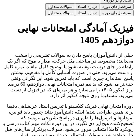
ثبت‌نام در دوره
سرفصل‌های دوره
درباره استاد
سوالات متداول
سرفصل‌های دوره
درباره استاد
سوالات متداول
فیزیک آمادگی امتحانات نهایی
دوازدهم 1405
خیلی از دانش‌آموزان پاسخ دادن به سوالات تشریحی را سخت
می‌دانند؛ مخصوصا در مباحثی مثل حرکت، مدار یا موج که اگر یک
رابطه در جای درست نوشته نشود یا توضیح کامل نباشد، نمره کامل
از دست می‌رود. حتی در صورت آشنایی کامل با مفاهیم، نوشتن
پاسخ استاندارد چیزی است که باید تمرین شود. این نگرانی وقتی
جدی‌تر می‌شود که بدانیم نمره امتحانات نهایی دوازدهم، 60 درصد
تراز کنکور ۱۴۰۵ را می‌سازد و هر نمره‌ای که در فیزیک از دست
می‌رود، مستقیما روی نتیجه کنکور اثر دارد.
دوره امتحان نهایی فیزیک کلاسینو با تدریس استاد عربشاهی دقیقا
برای همین طراحی شده؛ اینکه دانش‌آموز بداند چطور باید قوانین،
نمودارها و فرمول‌ها را طوری در پاسخ تشریحی بنویسد که
تصحیح‌کننده هیچ ایرادی نگیرد. در این دوره نکات مهم کتاب درسی با
رویکرد کاملا امتحانی مرور می‌شود، سوالات پرتکرار سال‌های قبل
حل خواهند شد و سوالات احتمالی خرداد مورد بررسی قرار