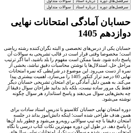
سرفصل‌های دوره
درباره استاد
سوالات متداول
سرفصل‌های دوره
درباره استاد
سوالات متداول
حسابان آمادگی امتحانات نهایی
دوازدهم 1405
حسابان یکی از درس‌های تخصصی و البته نگران‌کننده رشته ریاضی
است؛ مخصوصا وقتی قرار است در قالب تشریحی به سوالات آن
پاسخ داده شود. شما ممکن است مفهوم را بلد باشید، اما اگر ترتیب
مراحل حل، استدلال‌ها یا نوشتن محاسبات دقیق نباشد، بخشی از
نمره از دست می‌رود. این موضوع در شرایطی که نمره امتحانات
نهایی 60 درصد تراز کنکور 1405 را می‌سازد، اهمیت بیشتری پیدا
می‌کند. به همین دلیل آمادگی برای امتحان تشریحی حسابان دیگر
فقط یک مرور ساده نیست، بلکه باید بدانید طراحان سوال دقیقا از
چه بخش‌هایی سوال می‌دهند و پاسخ استاندارد هر سوال چگونه
نوشته می‌شود.
دوره امتحان نهایی حسابان کلاسینو با تدریس استاد سادات برای
همین هدف طراحی شده است؛ اینکه دانش‌آموز بداند در جلسه
امتحان دقیقا با چه تیپ سوالاتی روبه‌رو می‌شود و چطور باید آن‌ها
را پاسخ دهد. در طول این دوره مهم‌ترین نکات کتاب درسی با نگاه
امتحانی بررسی شده و سوالات پرتکرار امتحانات نهایی سال‌های